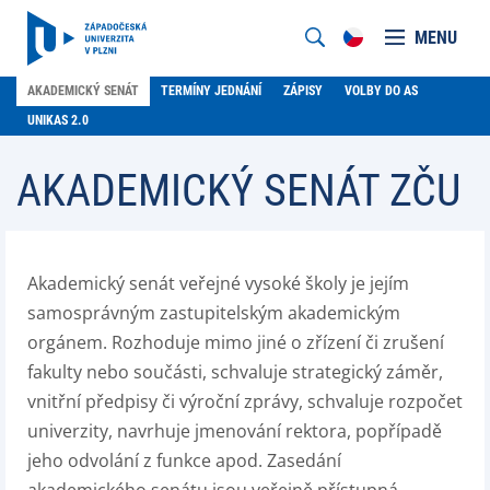
MENU
AKADEMICKÝ SENÁT
TERMÍNY JEDNÁNÍ
ZÁPISY
VOLBY DO AS
UNIKAS 2.0
AKADEMICKÝ SENÁT ZČU
Akademický senát veřejné vysoké školy je jejím
samosprávným zastupitelským akademickým
orgánem. Rozhoduje mimo jiné o zřízení či zrušení
fakulty nebo součásti, schvaluje strategický záměr,
vnitřní předpisy či výroční zprávy, schvaluje rozpočet
univerzity, navrhuje jmenování rektora, popřípadě
jeho odvolání z funkce apod. Zasedání