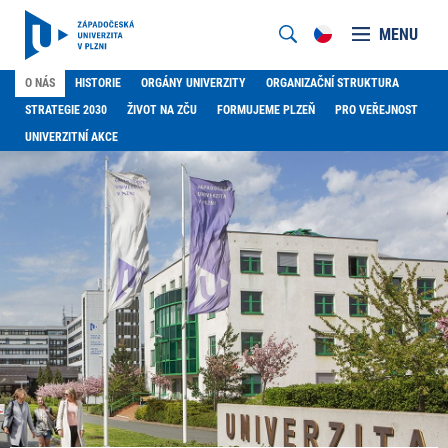
MENU
O NÁS
HISTORIE
ORGÁNY UNIVERZITY
ORGANIZAČNÍ STRUKTURA
STRATEGIE 2030
ŽIVOT NA ZČU
FORMUJEME PLZEŇ
PRO VEŘEJNOST
UNIVERZITNÍ AKCE