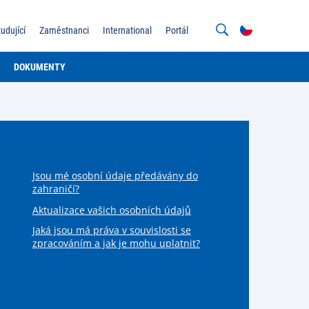
tudující
Zaměstnanci
International
Portál
DOKUMENTY
Jsou mé osobní údaje předávány do
zahraničí?
Aktualizace vašich osobních údajů
Jaká jsou má práva v souvislosti se
zpracováním a jak je mohu uplatnit?