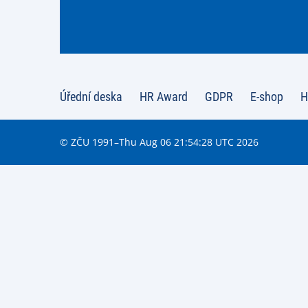
Úřední deska
HR Award
GDPR
E-shop
H
© ZČU 1991–Thu Aug 06 21:54:28 UTC 2026