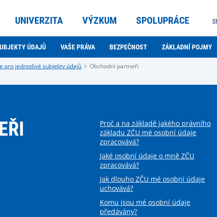
UNIVERZITA
VÝZKUM
SPOLUPRÁCE
S
SUBJEKTY ÚDAJŮ
VAŠE PRÁVA
BEZPEČNOST
ZÁKLADNÍ POJMY
 pro jednotlivé subjekty údajů
Obchodní partneři
EŘI
Proč a na základě jakého právního
základu ZČU mé osobní údaje
zpracovává?
Jaké osobní údaje o mně ZČU
zpracovává?
Jak dlouho ZČU mé osobní údaje
uchovává?
Komu jsou mé osobní údaje
předávány?