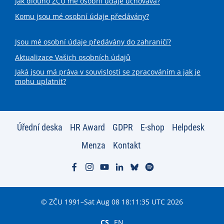
Jak dlouho ZČU mé osobní údaje uchovává?
Komu jsou mé osobní údaje předávány?
Jsou mé osobní údaje předávány do zahraničí?
Aktualizace Vašich osobních údajů
Jaká jsou má práva v souvislosti se zpracováním a jak je
mohu uplatnit?
Úřední deska
HR Award
GDPR
E-shop
Helpdesk
Menza
Kontakt
© ZČU 1991–Sat Aug 08 18:11:35 UTC 2026
CS
EN