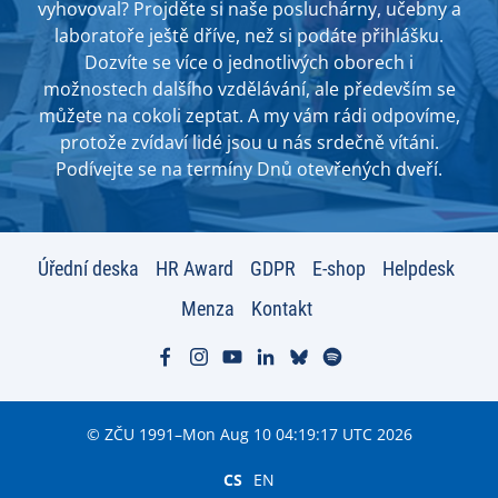
vyhovoval? Projděte si naše posluchárny, učebny a
laboratoře ještě dříve, než si podáte přihlášku.
Dozvíte se více o jednotlivých oborech i
možnostech dalšího vzdělávání, ale především se
můžete na cokoli zeptat. A my vám rádi odpovíme,
protože zvídaví lidé jsou u nás srdečně vítáni.
Podívejte se na termíny Dnů otevřených dveří.
Úřední deska
HR Award
GDPR
E-shop
Helpdesk
Menza
Kontakt
© ZČU 1991–Mon Aug 10 04:19:17 UTC 2026
CS
EN