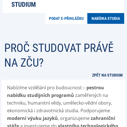
STUDIUM
PODAT E-PŘIHLÁŠKU
NABÍDKA STUDIA
PROČ STUDOVAT PRÁVĚ
NA ZČU?
ZPĚT NA STUDIUM
Nabízíme vzdělání pro budoucnost –
pestrou
nabídku studijních programů
zaměřených na
techniku, humanitní vědy, umělecko-vědní obory,
ekonomická i zdravotnická studia. Podporujeme
moderní výuku jazyků
, organizujeme
zahraniční
stáže
a investujeme do
vlastního technologického