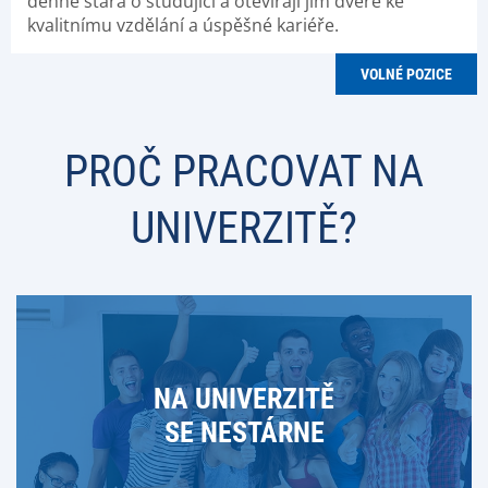
denně stará o studující a otevírají jim dveře ke
kvalitnímu vzdělání a úspěšné kariéře.
VOLNÉ POZICE
PROČ PRACOVAT NA
UNIVERZITĚ?
NA UNIVERZITĚ
SE NESTÁRNE