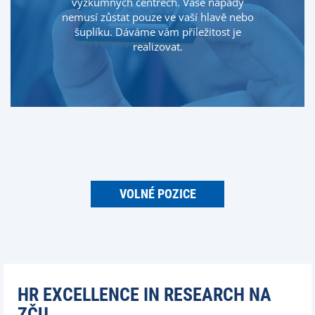
výzkumných centrech. Vaše nápady
nemusí zůstat pouze ve vaší hlavě nebo
šuplíku. Dáváme vám příležitost je
realizovat.
VOLNÉ POZICE
HR EXCELLENCE IN RESEARCH NA
ZČU