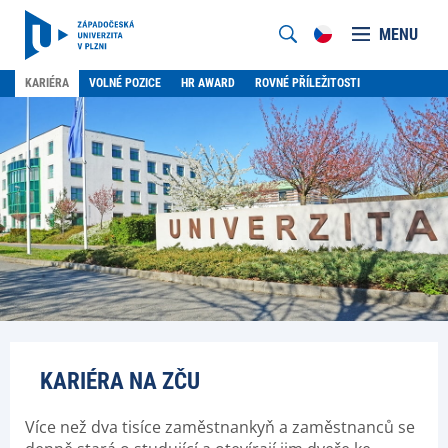
MENU
KARIÉRA
VOLNÉ POZICE
HR AWARD
ROVNÉ PŘÍLEŽITOSTI
KARIÉRA NA ZČU
Více než dva tisíce zaměstnankyň a zaměstnanců se