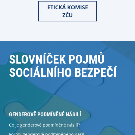
ETICKÁ KOMISE
ZČU
SLOVNÍČEK POJMŮ
SOCIÁLNÍHO BEZPEČÍ
GENDEROVĚ PODMÍNĚNÉ NÁSILÍ
Co je genderově podmíněné násilí?
Formy genderově podmíněného násilí