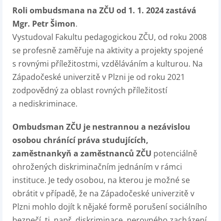
Roli ombudsmana na ZČU od 1. 1. 2024 zastává
Mgr. Petr Šimon
.
Vystudoval Fakultu pedagogickou ZČU, od roku 2008
se profesně zaměřuje na aktivity a projekty spojené
s rovnými příležitostmi, vzděláváním a kulturou. Na
Západočeské univerzitě v Plzni je od roku 2021
zodpovědný za oblast rovných příležitostí
a nediskriminace.
Ombudsman ZČU je nestrannou a nezávislou
osobou chránící práva studujících,
zaměstnankyň a zaměstnanců ZČU
potenciálně
ohrožených diskriminačním jednáním v rámci
instituce. Je tedy osobou, na kterou je možné se
obrátit v případě, že na Západočeské univerzitě v
Plzni mohlo dojít k nějaké formě porušení sociálního
bezpečí, tj. např. diskriminace, nerovného zacházení,