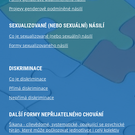
Projevy genderově podmíněné násilí
SEXUALIZOVANÉ (NEBO SEXUÁLNÍ) NÁSILÍ
Co je sexualizované (nebo sexuální) násilí
Formy sexualizovaného násilí
DISKRIMINACE
Co je diskriminace
Přímá diskriminace
Nepřímá diskriminace
DALŠÍ FORMY NEPŘIJATELNÉHO CHOVÁNÍ
Šikana - cílevědomé, systematické, opakující se psychické
týrán, které může poškozovat jednotlivce i celý kolektiv